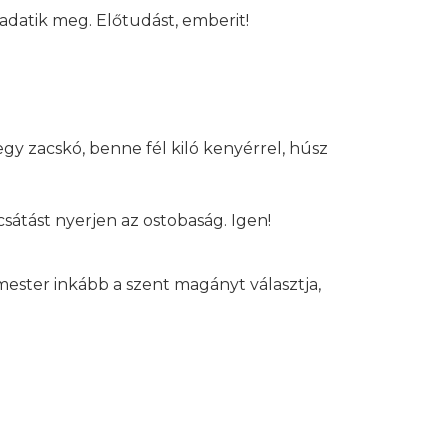
adatik meg. Előtudást, emberit!
y zacskó, benne fél kiló kenyérrel, húsz
átást nyerjen az ostobaság. Igen!
mester inkább a szent magányt választja,