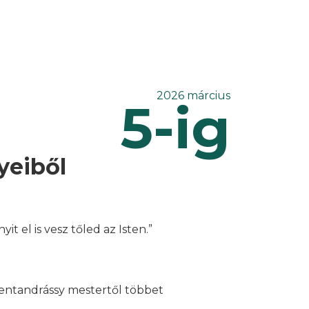
2026 március
5-ig
yeiből
 el is vesz tőled az Isten.”
Szentandrássy mestertől többet