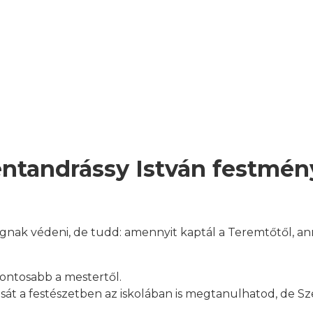
entandrássy István festmén
nak védeni, de tudd: amennyit kaptál a Teremtőtől, annyit
fontosabb a mestertől.
musát a festészetben az iskolában is megtanulhatod, de 