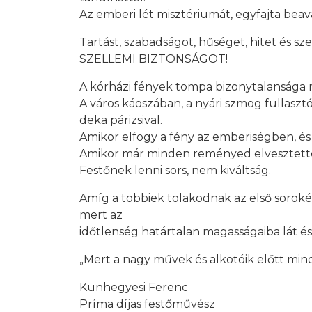
Az emberi lét misztériumát, egyfajta beav
Tartást, szabadságot, hűséget, hitet és sze
SZELLEMI BIZTONSÁGOT!
A kórházi fények tompa bizonytalansága me
A város káoszában, a nyári szmog fullasz
deka párizsival.
Amikor elfogy a fény az emberiségben, és g
Amikor már minden reményed elvesztetted
Festőnek lenni sors, nem kiváltság.
Amíg a többiek tolakodnak az első sorokér
mert az
időtlenség határtalan magasságaiba lát és
„Mert a nagy művek és alkotóik előtt mind
Kunhegyesi Ferenc
Príma díjas festőművész