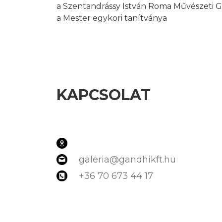
a Szentandrássy István Roma Művészeti G
a Mester egykori tanítványa
KAPCSOLAT
galeria@gandhikft.hu
+36 70 673 44 17