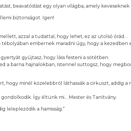
atást, beavatódást egy olyan világba, amely keveseknek 
llemi biztonságot. Igen!
llett, azzal a tudattal, hogy lehet, ez az utolsó órád…
tó tébolyában embernek maradni úgy, hogy a kezedben eg
yertyát gyújtasz, hogy láss festeni a sötétben.
 a barna hajnalokban, Istennel suttogsz, hogy megbocs
t, hogy minél közelebbről láthassák a cirkuszt, addig a 
 gondolkodik. Így éltünk mi… Mester és Tanítvány.
ig lelepleződik a hamisság.”