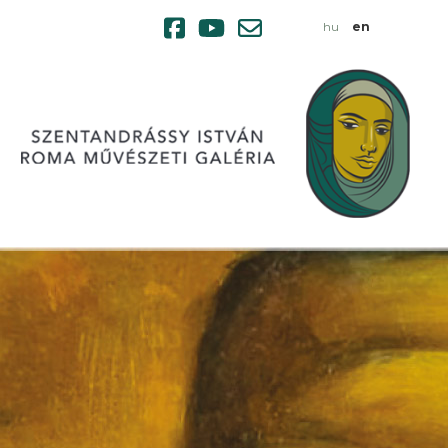
hu
en